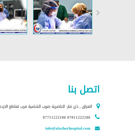
اتصل بنا
العراق , ذي قار- الناصرية صوب الشامية قرب تقاطع الازده
07811222186 07711222186
info@alazharhospital.com