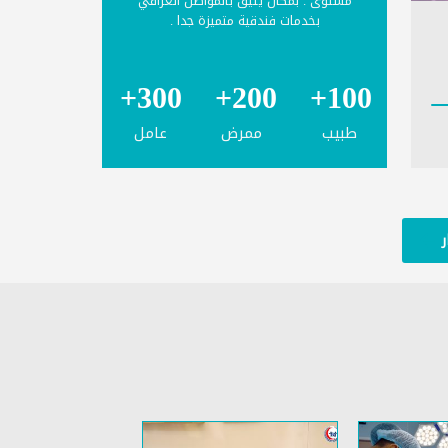
مستوى . بمكان يليق بالمواطن العراقي
بخدمات فندقية متميزة جدا .
300+
200+
100+
طبيب
ممرض
عامل
ر